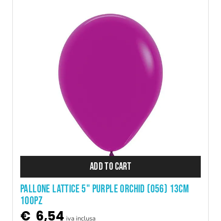
ADD TO CART
PALLONE LATTICE 5" PURPLE ORCHID (056) 13CM
100PZ
€
6,54
iva inclusa