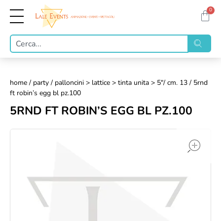
0
home
/
party
/
palloncini > lattice > tinta unita > 5"/ cm. 13
/ 5rnd
ft robin’s egg bl pz.100
5RND FT ROBIN’S EGG BL PZ.100
op