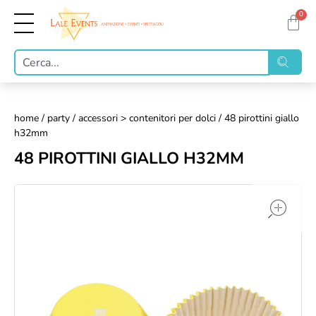
0
home
/
party
/
accessori > contenitori per dolci
/ 48 pirottini giallo
h32mm
48 PIROTTINI GIALLO H32MM
op