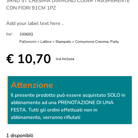
3RND ST CRESIMA DIAMOND CLEAR TRASPARENTE
CON FIORI 91CM 1PZ
Add your label text here ..
Ref :
33060Q
Palloncini > Lattice > Stampato > Comunione Cresima
,
Party
€
10,70
iva inclusa
Attenzione
Il presente prodotto può essere acquistato SOLO in
abbinamento ad una PRENOTAZIONE DI UNA
FESTA. Tutti gli ordini effettuati non in
abbinamento, verranno rifiutati
1 disponibili