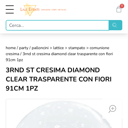
0
home
/
party
/
palloncini > lattice > stampato > comunione
cresima
/ 3rnd st cresima diamond clear trasparente con fiori
91cm 1pz
3RND ST CRESIMA DIAMOND
CLEAR TRASPARENTE CON FIORI
91CM 1PZ
op