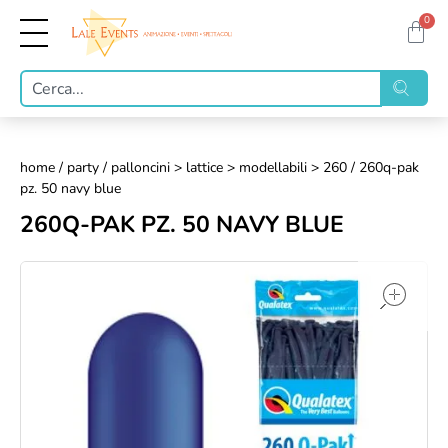
0
home
/
party
/
palloncini > lattice > modellabili > 260
/ 260q-pak
pz. 50 navy blue
260Q-PAK PZ. 50 NAVY BLUE
op