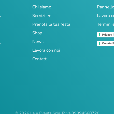
Chi siamo
Pannello
Servizi
Lavora c
e
Prenota la tua festa
Termini 
Shop
Privacy 
News
n
Cookie P
Lavora con noi
Contatti
© 2026 Lale Events Srls. P.Iva 09094560720