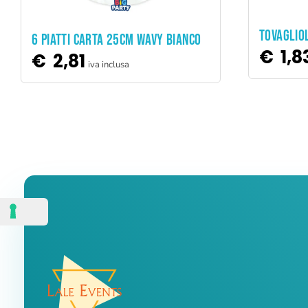
TOVAGLIO
ADD TO CART
6 PIATTI CARTA 25CM WAVY BIANCO
€
1,8
€
2,81
iva inclusa