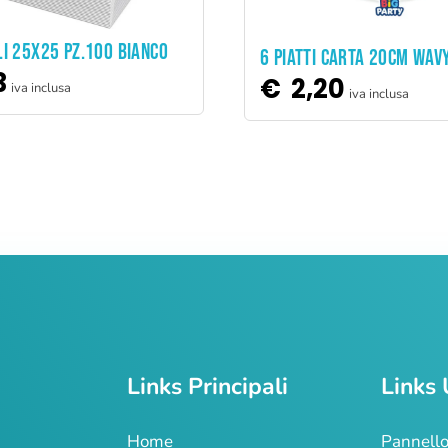
ADD TO CART
LI 25X25 PZ.100 BIANCO
ADD TO CART
6 PIATTI CARTA 20CM WAV
3
€
2,20
iva inclusa
iva inclusa
Links Principali
Links 
Home
Pannello