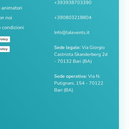
+393938703390
 animatori
on noi
+390803218804
e condizioni
Info@lalevents.it
Policy
Sede legale:
Via Giorgio
olicy
Castriota Skanderberg 2d
- 70132 Bari (BA)
Sede operativa:
Via N.
Putignani, 154 - 70122
Bari (BA)