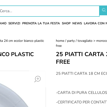
IAMO
SERVIZI
PRENOTA LA TUA FESTA
SHOP
NEWS
LAVORA CON 
rta 24 cm ecolor bianco plastic
home
/
party
/
tovagliato > monoco
free
25 PIATTI CARTA
NCO PLASTIC
FREE
open
25 PIATTI CARTA 18 CM E
-CARTA DI PURA CELLULOS
-CERTIFICATO PER CONTA