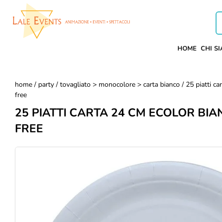
HOME
CHI S
home
/
party
/
tovagliato > monocolore > carta bianco
/ 25 piatti ca
free
25 PIATTI CARTA 24 CM ECOLOR BIA
FREE