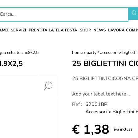
IAMO
SERVIZI
PRENOTA LA TUA FESTA
SHOP
NEWS
LAVORA CON 
ogna celeste cm.9x2,5
home
/
party
/
accessori > bigliett
25 BIGLIETTINI C
.9X2,5
open
25 BIGLIETTINI CICOGNA C
Add your label text here ..
Ref :
62001BP
Accessori > Bigliettini
€
1,38
iva inclusa