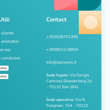
Utili
Contact
 cliente
+393938703390
 animatori
on noi
+390803218804
e condizioni
Info@lalevents.it
Policy
Sede legale:
Via Giorgio
olicy
Castriota Skanderberg 2d
- 70132 Bari (BA)
Sede operativa:
Via N.
Putignani, 154 - 70122