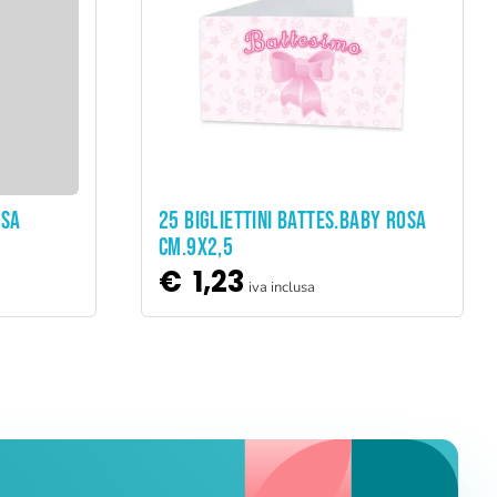
ADD TO CART
OSA
25 BIGLIETTINI BATTES.BABY ROSA
CM.9X2,5
€
1,23
iva inclusa