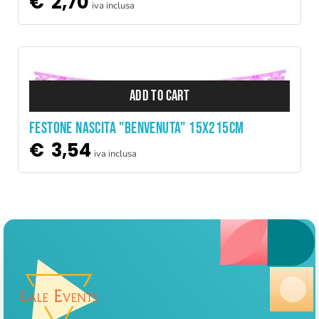
€
2,70
iva inclusa
ADD TO CART
FESTONE NASCITA "BENVENUTA" 15X215CM
€
3,54
iva inclusa