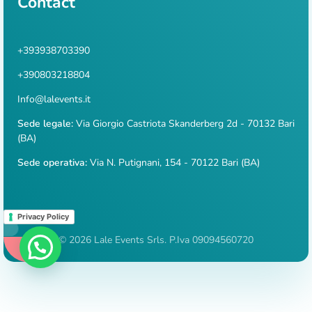
Contact
+393938703390
+390803218804
Info@lalevents.it
Sede legale:
Via Giorgio Castriota Skanderberg 2d - 70132 Bari
(BA)
Sede operativa:
Via N. Putignani, 154 - 70122 Bari (BA)
Privacy Policy
© 2026 Lale Events Srls. P.Iva 09094560720