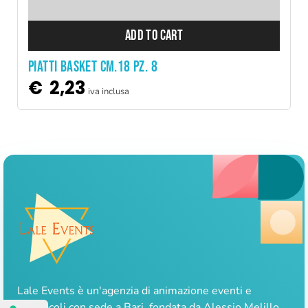
ADD TO CART
PIATTI BASKET CM.18 pz. 8
€
2,23
iva inclusa
Lale Events è un'agenzia di animazione eventi e
spettacoli con sede a Bari, fondata da Alessio Melillo.