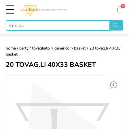
0
home
/
party
/
tovagliato > generico > basket
/ 20 tovag.li 40x33
basket
20 TOVAG.LI 40X33 BASKET
op