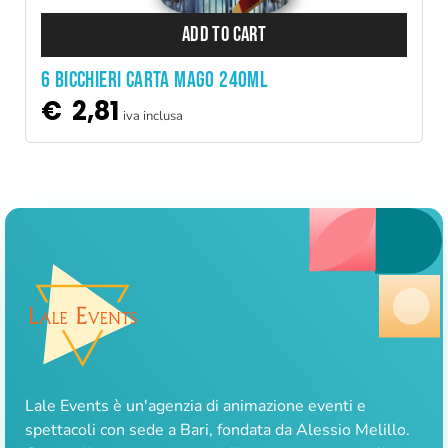
ADD TO CART
6 BICCHIERI CARTA MAGO 240ML
€
2,81
iva inclusa
Lale Events è un'agenzia di animazione eventi e
spettacoli con sede a Bari, fondata da Alessio Melillo.