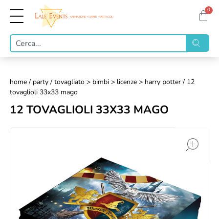
0
home
/
party
/
tovagliato > bimbi > licenze > harry potter
/ 12
tovaglioli 33x33 mago
12 TOVAGLIOLI 33X33 MAGO
op