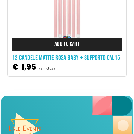
ADD TO CART
12 Candele Matite Rosa Baby + supporto cm.15
€
1,95
iva inclusa