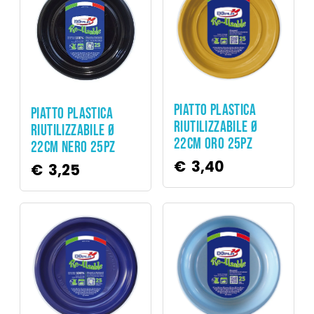
Party
Party
PIATTO PLASTICA
PIATTO PLASTICA
RIUTILIZZABILE Ø
RIUTILIZZABILE Ø
22CM ORO 25PZ
22CM NERO 25PZ
€
3,40
€
3,25